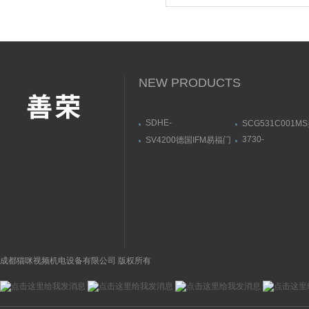
货
NEW PRODUCTS
SDHE-
SCG531C001M
0632/2/A DC 10SATOS,
ASCO阿斯卡电
3730-
SV4200德国IFM易福门
阿托斯溢流阀参数范围
31001000400000
流量传感器带显示屏
萨姆森SAMSON
位器3730系列
成都猫咪视频机电设备有限公司 版权所有