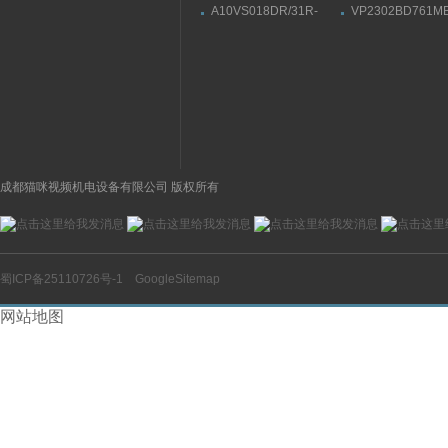
087162 EUCHNER限位
例限压阀,HAWE
A10VS018DR/31R-
VP2302BD761M
开关
数
PPA12N00力士乐柱塞
德国HERION海
泵,REXROTH结构材质
压力控制阀
成都猫咪视频机电设备有限公司 版权所有
蜀ICP备25110726号-1
GoogleSitemap
网站地图