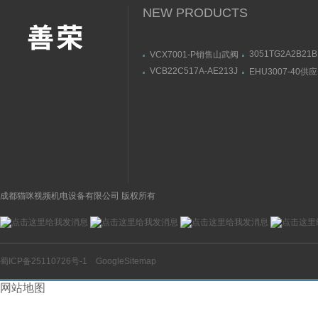
NEW PRODUCTS
3051TG2A2B21
VCX7001-P销售山武阀
罗斯蒙特压力变送
位开关,AZBIL安装尺寸
VCB22C517A-AE213J
EHU3007-40供应
器,ROSEMOUN
供应原装NORGREN先
DAIKIN液压泵,
数
导式电磁阀 1只起订
尺寸
成都猫咪视频机电设备有限公司 版权所有
蜀ICP备25110726号-1
GoogleSitemap
网站地图