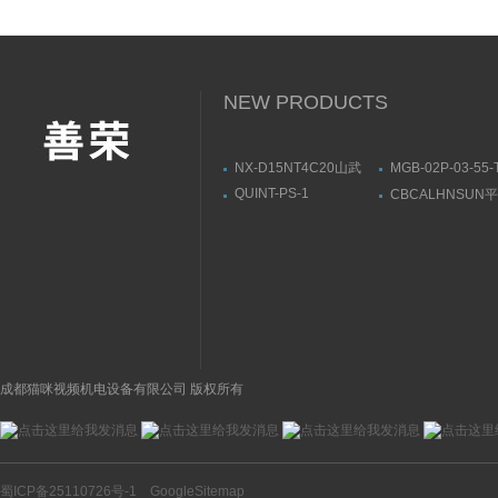
NEW PRODUCTS
NX-D15NT4C20山武
MGB-02P-03-55
YAMATAKE数字显示调
DAIKIN减压阀产
QUINT-PS-1
CBCALHNSUN
节器操作方式
一览
AC/24DC/5菲尼克斯
安装使用方法
2866750开关电源选型
参数
成都猫咪视频机电设备有限公司 版权所有
蜀ICP备25110726号-1
GoogleSitemap